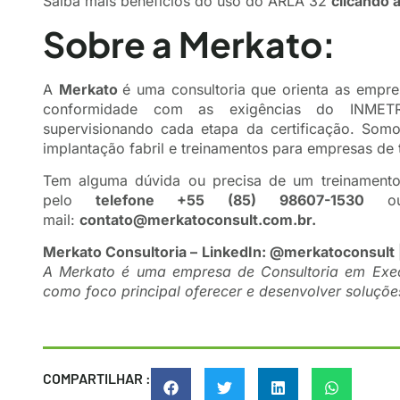
Saiba mais benefícios do uso do ARLA 32
clicando 
Sobre a Merkato:
A
Merkato
é uma consultoria que orienta as empre
conformidade com as exigências do INMETR
supervisionando cada etapa da certificação. Somo
implantação fabril e treinamentos para empresas de t
Tem alguma dúvida ou precisa de um treinament
pelo
telefone +55 (85) 98607-1530
ou 
mail:
contato@merkatoconsult.com.br
.
Merkato Consultoria –
LinkedIn:
@merkatoconsult
​A Merkato é uma empresa de Consultoria em Exe
como foco principal oferecer e desenvolver soluçõe
COMPARTILHAR :