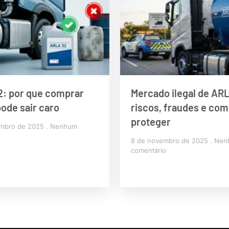
: por que comprar
Mercado ilegal de AR
pode sair caro
riscos, fraudes e com
proteger
embro de 2025
Nenhum
8 de novembro de 2025
Nen
comentário