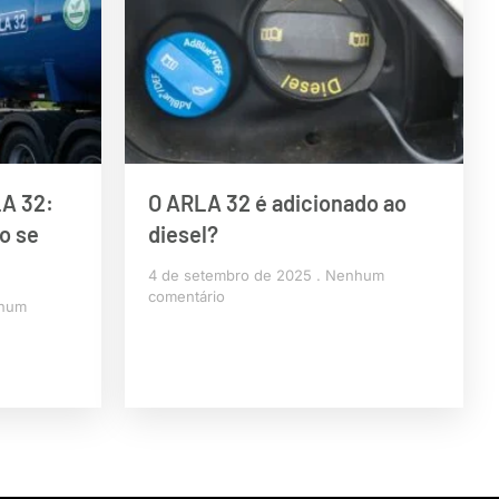
LA 32:
O ARLA 32 é adicionado ao
o se
diesel?
4 de setembro de 2025
Nenhum
comentário
hum