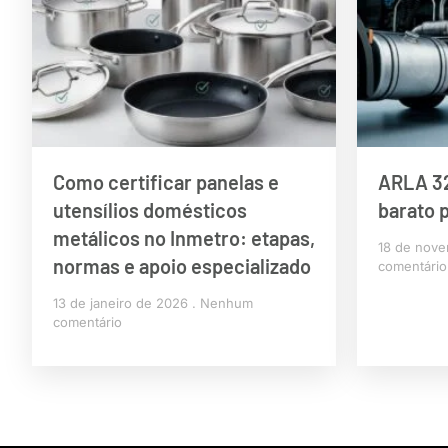
Como certificar panelas e
ARLA 32
utensílios domésticos
barato 
metálicos no Inmetro: etapas,
18 de nov
normas e apoio especializado
comentário
13 de janeiro de 2026
Nenhum
comentário