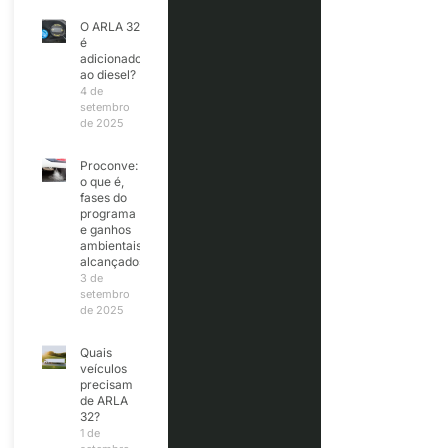
O ARLA 32
é
adicionado
ao diesel?
4 de
setembro
de 2025
Proconve:
o que é,
fases do
programa
e ganhos
ambientais
alcançados
3 de
setembro
de 2025
Quais
veículos
precisam
de ARLA
32?
1 de