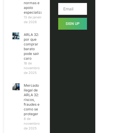
normas e
apoio
especializado
13 de janeiro
de 2026
SIGN UP
ARLA 32:
por que
comprar
barato
pode sair
caro
18 de
novembro
de 2025
Mercado
ilegal de
ARLA 32:
riscos,
fraudes e
como se
proteger
8 de
novembro
de 2025