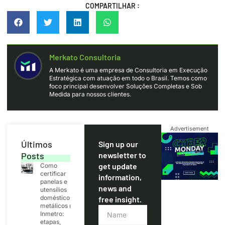
COMPARTILHAR :
Merkato Consultoria
​A Merkato é uma empresa de Consultoria em Execução
Estratégica com atuação em todo o Brasil. Temos como
foco principal desenvolver Soluções Completas e Sob
Medida para nossos clientes.
Advertisement
Últimos
Sign up our
Posts
newsletter to
get update
Como
certificar
information,
panelas e
news and
utensílios
domésticos
free insight.
metálicos no
Inmetro:
etapas,