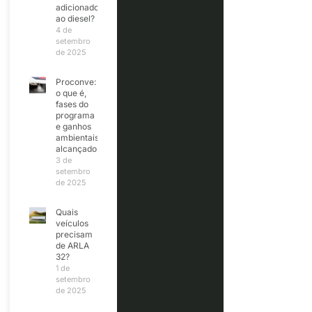
adicionado
ao diesel?
4 de
setembro
de 2025
Proconve:
o que é,
fases do
programa
e ganhos
ambientais
alcançados
3 de
setembro
de 2025
Quais
veículos
precisam
de ARLA
32?
1 de
setembro
de 2025