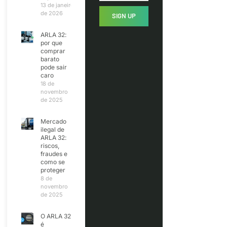
13 de janeiro
de 2026
SIGN UP
ARLA 32:
por que
comprar
barato
pode sair
caro
18 de
novembro
de 2025
Mercado
ilegal de
ARLA 32:
riscos,
fraudes e
como se
proteger
8 de
novembro
de 2025
O ARLA 32
é