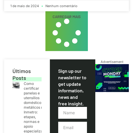
1 de maio de 2024
Nenhum comentário
CARREGAR MAIS
Advertisement
Últimos
Sign up our
Posts
newsletter to
get update
Como
certificar
information,
panelas e
news and
utensílios
domésticos
free insight.
metálicos no
Inmetro:
etapas,
normas e
apoio
especializado