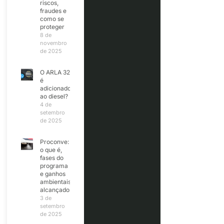
riscos,
fraudes e
como se
proteger
8 de
novembro
de 2025
O ARLA 32
é
adicionado
ao diesel?
4 de
setembro
de 2025
Proconve:
o que é,
fases do
programa
e ganhos
ambientais
alcançados
3 de
setembro
de 2025