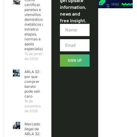
get update
certificar
information,
panelas e
news and
utensílios
domésticos
free insight.
metálicos no
Inmetro:
etapas,
normas e
apoio
especializado
13 de janeiro
de 2026
SIGN UP
ARLA 32:
por que
comprar
barato
pode sair
caro
18 de
novembro
de 2025
Mercado
ilegal de
ARLA 32: