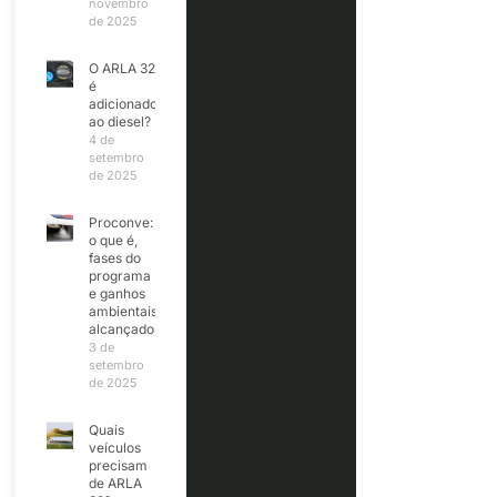
novembro
de 2025
O ARLA 32
é
adicionado
ao diesel?
4 de
setembro
de 2025
Proconve:
o que é,
fases do
programa
e ganhos
ambientais
alcançados
3 de
setembro
de 2025
Quais
veículos
precisam
de ARLA