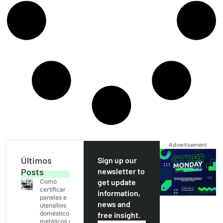
Advertisement
Últimos
Sign up our
Posts
newsletter to
get update
Como
certificar
information,
panelas e
news and
utensílios
domésticos
free insight.
metálicos no