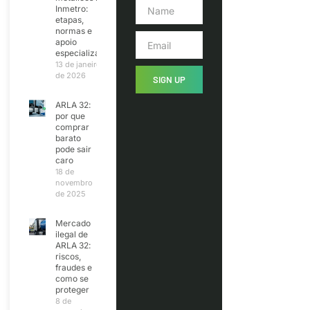
Inmetro:
etapas,
normas e
apoio
especializado
13 de janeiro
de 2026
SIGN UP
ARLA 32:
por que
comprar
barato
pode sair
caro
18 de
novembro
de 2025
Mercado
ilegal de
ARLA 32:
riscos,
fraudes e
como se
proteger
8 de