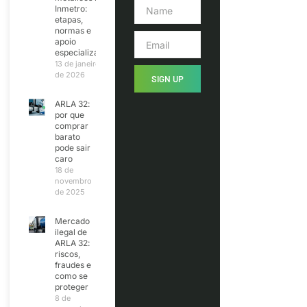
Inmetro:
etapas,
normas e
apoio
especializado
13 de janeiro
de 2026
SIGN UP
ARLA 32:
por que
comprar
barato
pode sair
caro
18 de
novembro
de 2025
Mercado
ilegal de
ARLA 32:
riscos,
fraudes e
como se
proteger
8 de