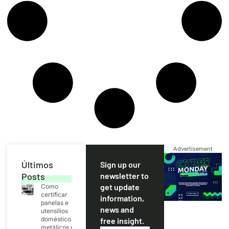
Advertisement
Últimos
Sign up our
Posts
newsletter to
get update
Como
certificar
information,
panelas e
news and
utensílios
domésticos
free insight.
metálicos no