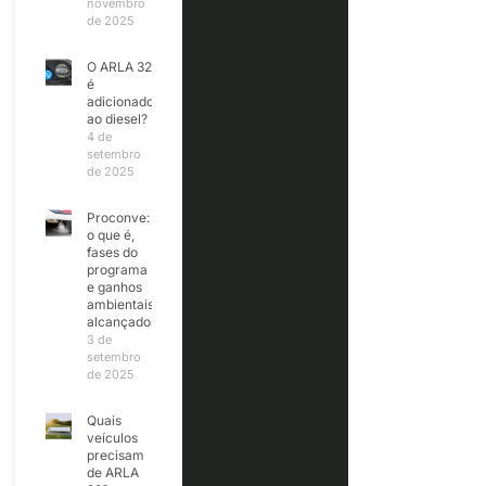
novembro
de 2025
O ARLA 32
é
adicionado
ao diesel?
4 de
setembro
de 2025
Proconve:
o que é,
fases do
programa
e ganhos
ambientais
alcançados
3 de
setembro
de 2025
Quais
veículos
precisam
de ARLA