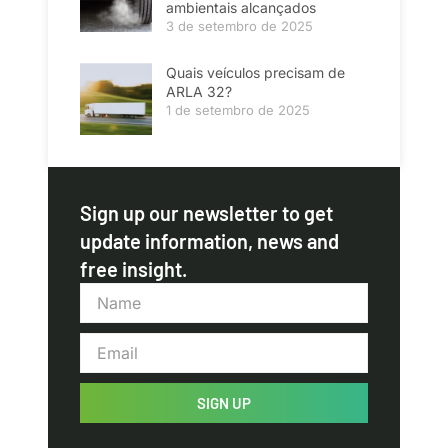
ambientais alcançados
3 de setembro de 2025
Quais veículos precisam de
ARLA 32?
1 de setembro de 2025
Sign up our newsletter to get
update information, news and
free insight.
SIGN UP