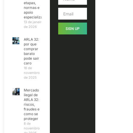
etapas,
normas e
apoio
especializado
13 de janeiro
de 2026
SIGN UP
ARLA 32:
por que
comprar
barato
pode sair
caro
18 de
novembro
de 2025
Mercado
ilegal de
ARLA 32:
riscos,
fraudes e
como se
proteger
8 de
novembro