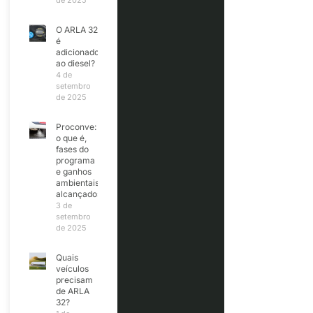
de 2025
O ARLA 32
é
adicionado
ao diesel?
4 de
setembro
de 2025
Proconve:
o que é,
fases do
programa
e ganhos
ambientais
alcançados
3 de
setembro
de 2025
Quais
veículos
precisam
de ARLA
32?