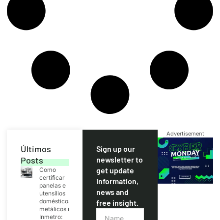
Advertisement
Últimos
Sign up our
Posts
newsletter to
get update
Como
certificar
information,
panelas e
news and
utensílios
domésticos
free insight.
metálicos no
Inmetro: