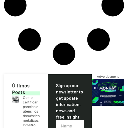
Advertisement
Últimos
Sign up our
Posts
newsletter to
get update
Como
certificar
information,
panelas e
news and
utensílios
domésticos
free insight.
metálicos no
Inmetro: