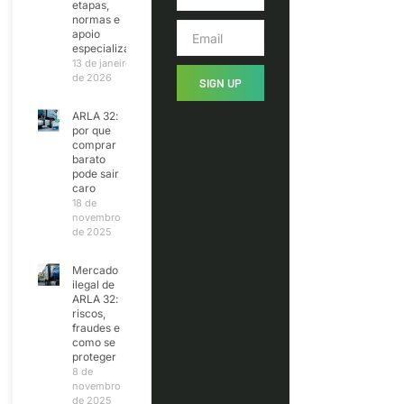
etapas,
normas e
apoio
especializado
13 de janeiro
de 2026
SIGN UP
ARLA 32:
por que
comprar
barato
pode sair
caro
18 de
novembro
de 2025
Mercado
ilegal de
ARLA 32:
riscos,
fraudes e
como se
proteger
8 de
novembro
de 2025