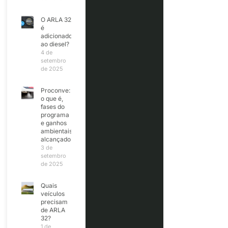
O ARLA 32
é
adicionado
ao diesel?
4 de
setembro
de 2025
Proconve:
o que é,
fases do
programa
e ganhos
ambientais
alcançados
3 de
setembro
de 2025
Quais
veículos
precisam
de ARLA
32?
1 de