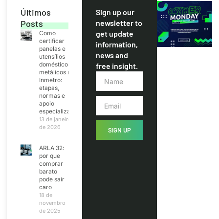
Últimos
Sign up our
Posts
newsletter to
get update
Como
certificar
information,
panelas e
news and
utensílios
domésticos
free insight.
metálicos no
Inmetro:
etapas,
normas e
apoio
especializado
13 de janeiro
de 2026
SIGN UP
ARLA 32:
por que
comprar
barato
pode sair
caro
18 de
novembro
de 2025