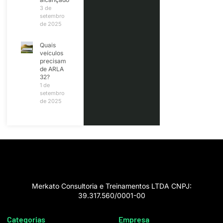
3 de
setembro
de 2025
Quais
veículos
precisam
de ARLA
32?
1 de
setembro
de 2025
Merkato Consultoria e Treinamentos LTDA CNPJ:
39.317.560/0001-00
Categorias
Empresa