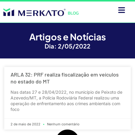
Artigos e Notícias
Dia: 2/05/2022
ARLA 32: PRF realiza fiscalização em veículos
no estado do MT
Nas datas 27 e 28/04/2022, no município de Peixoto de
Azevedo/MT, a Polícia Rodoviária Federal realizou uma
operação de enfrentamento aos crimes ambientais com
foco
2 de maio de 2022
Nenhum comentário