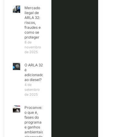
Mercado
ilegal de
ARLA 32:
riscos,
fraudes e
como se
proteger
8 de
novembro
de 2025
O ARLA 32
é
adicionado
ao diesel?
4 de
setembro
de 2025
Proconve:
o que é,
fases do
programa
e ganhos
ambientais
alcançados